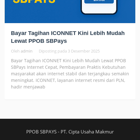
Bayar Tagihan ICONNET Kini Lebih Mudah
Lewat PPOB SBPays
Oleh
admin
Diposting pada
3 Desember 2025
Bayar Tagihan ICONNET Kini Lebih Mudah Lewat PPOB
SBPays Internet Cepat, Pembayaran Praktis Kebutuhan
masyarakat akan internet stabil dan terjangkau semakin
meningkat. ICONNET, layanan internet resmi dari PLN,
hadir menjawab
PPOB SBPAYS - PT. Cipta Usaha Makmur