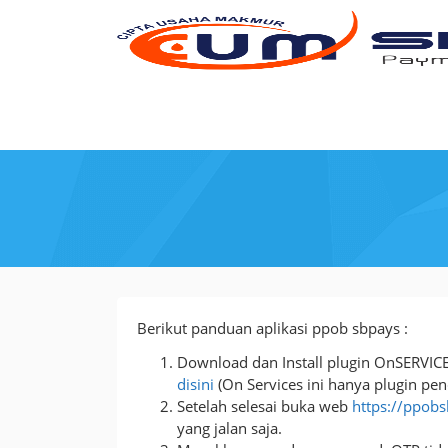
Loncat
ke
konten
Panduan
Berikut panduan aplikasi ppob sbpays :
Download dan Install plugin OnSERVICE
disini
(On Services ini hanya plugin pe
Setelah selesai buka web
https://ppob
yang jalan saja.