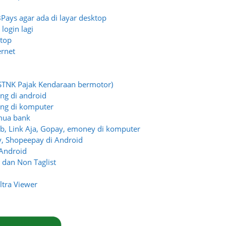
ays agar ada di layar desktop
login lagi
ptop
ernet
(STNK Pajak Kendaraan bermotor)
ng di android
ang di komputer
emua bank
ab, Link Aja, Gopay, emoney di komputer
y, Shopeepay di Android
 Android
 dan Non Taglist
ltra Viewer