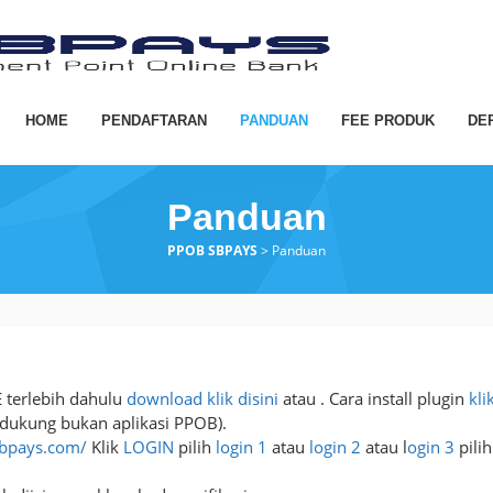
HOME
PENDAFTARAN
PANDUAN
FEE PRODUK
DE
Panduan
PPOB SBPAYS
>
Panduan
 terlebih dahulu
download klik disini
atau . Cara install plugin
kli
ndukung bukan aplikasi PPOB).
sbpays.com/
Klik
LOGIN
pilih
login 1
atau
login 2
atau l
ogin 3
pilih