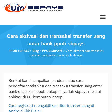
Loncat
ke
konten
Cara aktivasi dan transaksi transfer uang
antar bank ppob sbpays
PPOB SBPAYS
>
Blog
>
PPOB SBPAYS
>
Cara aktivasi dan transaksi
transfer uang antar bank ppob sbpays
Cara
Berikut kami sampaikan panduan atau cara
aktivasi
pendaftaran/aktivasi dan transaksi transfer uang antar
dan
bank di aplikasi ppob bukopin syariah sbpays melalui
transaksi
aplikasi di PC/komputer/laptop.
transfer
Cara registrasi mengaktifkan fitur transfer uang di
uang
Android Klik Disini