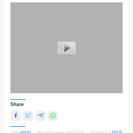
Share
Oleh
admin
Diposting pada
3 Mei 2023
Diposting di
PPOB