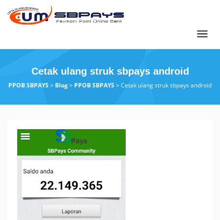
Loncat
ke
konten
Cetak ulang struk sbpays android
PPOB SBPAYS
>
Blog
>
PPOB SBPAYS
>
Cetak ulang struk sbpays android
Cetak
ulang
struk
sbpays
android