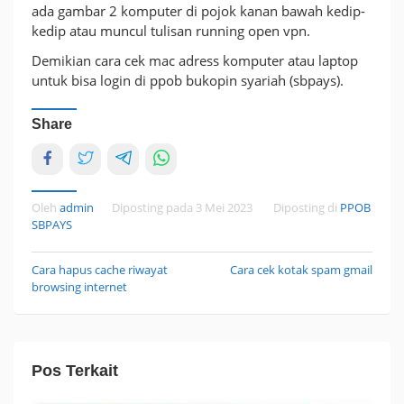
ada gambar 2 komputer di pojok kanan bawah kedip-
kedip atau muncul tulisan running open vpn.
Demikian cara cek mac adress komputer atau laptop
untuk bisa login di ppob bukopin syariah (sbpays).
Share
Oleh
admin
Diposting pada
3 Mei 2023
Diposting di
PPOB
SBPAYS
Cara hapus cache riwayat
Cara cek kotak spam gmail
Navigasi
browsing internet
pos
Pos Terkait