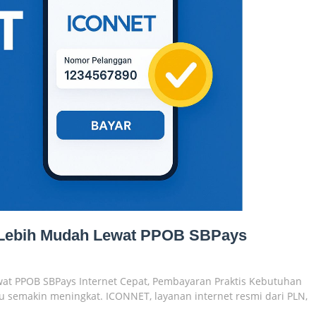
 Lebih Mudah Lewat PPOB SBPays
at PPOB SBPays Internet Cepat, Pembayaran Praktis Kebutuhan
au semakin meningkat. ICONNET, layanan internet resmi dari PLN,