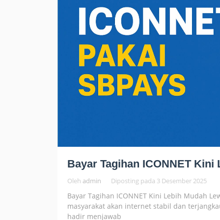
Bayar Tagihan ICONNET Kini
Oleh
admin
Diposting pada
3 Desember 2025
Bayar Tagihan ICONNET Kini Lebih Mudah Lew
masyarakat akan internet stabil dan terjangk
hadir menjawab