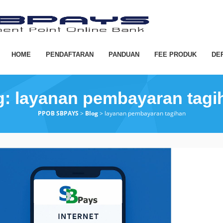
HOME
PENDAFTARAN
PANDUAN
FEE PRODUK
DE
g:
layanan pembayaran tagi
PPOB SBPAYS
>
Blog
>
layanan pembayaran tagihan