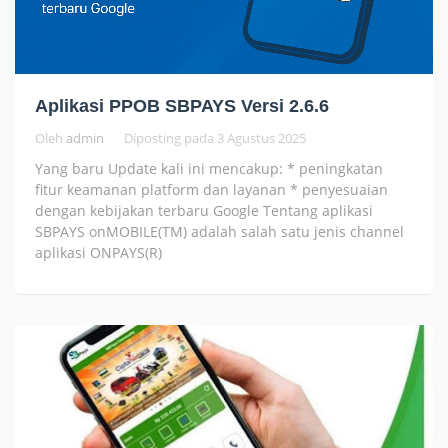
Aplikasi PPOB SBPAYS Versi 2.6.6
Oleh
admin
Diposting pada
3 Agustus 2025
Yang baru Update kali ini mencakup: * peningkatan
fitur keamanan platform dan layanan * penyesuaian
dengan kebijakan terbaru Google Tentang aplikasi
SBPAYS onMOBILE(TM) adalah salah satu jenis channel
aplikasi ONPAYS(R)