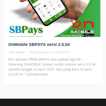
OnMobile SBPAYS versi 2.5.54
Oleh
admin
Diposting pada
23 April 2025
Kini aplikasi PPOB SBPAYS ada update lagi loh .
Sekarang OnMOBILE sbpays sudah release versi 2.5.54
update tanggal 22 April 2025. Apa yang baru di versi
2.5.54 ini: * penyesuaian