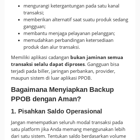
mengurangi ketergantungan pada satu kanal
transaksi;
memberikan alternatif saat suatu produk sedang
gangguan;
membantu menjaga pelayanan pelanggan;
memudahkan perbandingan ketersediaan
produk dan alur transaksi.
Memiliki aplikasi cadangan
bukan jaminan semua
transaksi selalu dapat diproses
. Gangguan bisa
terjadi pada biller, jaringan perbankan, provider,
maupun sistem di luar aplikasi PPOB.
Bagaimana Menyiapkan Backup
PPOB dengan Aman?
1. Pisahkan Saldo Operasional
Jangan menempatkan seluruh modal transaksi pada
satu platform jika Anda memang menggunakan lebih
dari satu sistem. Tentukan saldo berdasarkan volume