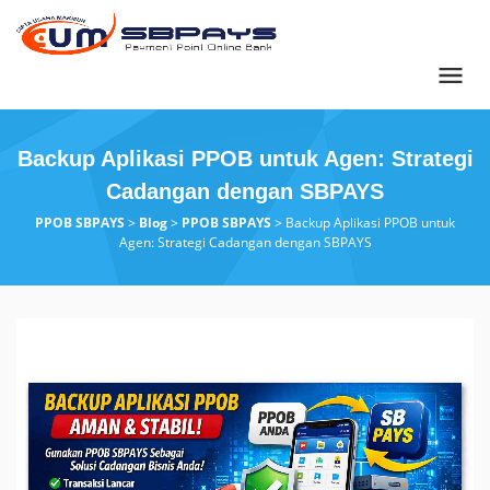
Loncat
ke
konten
Backup Aplikasi PPOB untuk Agen: Strategi
Cadangan dengan SBPAYS
PPOB SBPAYS
>
Blog
>
PPOB SBPAYS
>
Backup Aplikasi PPOB untuk
Agen: Strategi Cadangan dengan SBPAYS