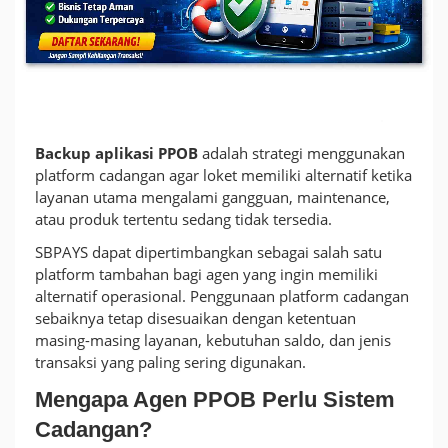
Backup
Backup aplikasi PPOB
adalah strategi menggunakan
Aplikasi
platform cadangan agar loket memiliki alternatif ketika
PPOB
layanan utama mengalami gangguan, maintenance,
untuk
atau produk tertentu sedang tidak tersedia.
Agen:
SBPAYS dapat dipertimbangkan sebagai salah satu
Strategi
platform tambahan bagi agen yang ingin memiliki
Cadangan
alternatif operasional. Penggunaan platform cadangan
dengan
sebaiknya tetap disesuaikan dengan ketentuan
SBPAYS
masing-masing layanan, kebutuhan saldo, dan jenis
transaksi yang paling sering digunakan.
Mengapa Agen PPOB Perlu Sistem
Cadangan?