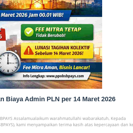
 Biaya Admin PLN per 14 Maret 2026
 SBPAYS Assalamualaikum warahmatullahi wabarakatuh, Kepada
BPAYS), kami menyampaikan terima kasih atas kepercayaan dan ke