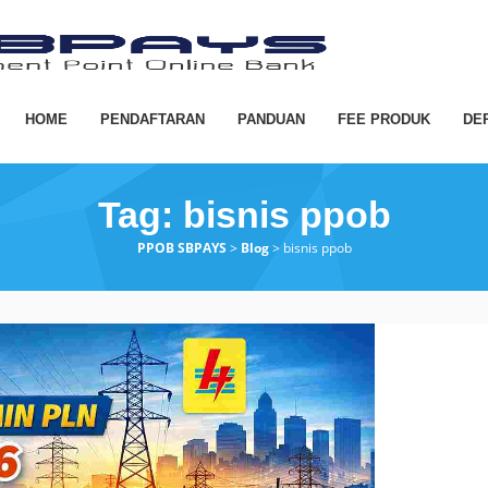
HOME
PENDAFTARAN
PANDUAN
FEE PRODUK
DE
Tag:
bisnis ppob
PPOB SBPAYS
>
Blog
>
bisnis ppob