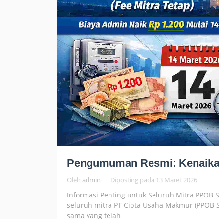
Pengumuman Resmi: Kenaikan
Oleh
admin
Diposting pada
13 Maret 2026
Informasi Penting untuk Seluruh Mitra PPOB
seluruh mitra PT Cipta Usaha Makmur (PPOB S
sama yang telah